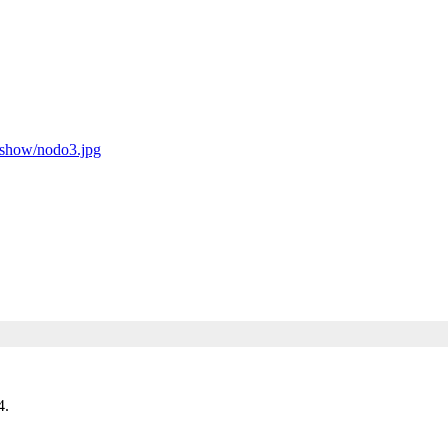
deshow/nodo3.jpg
4.