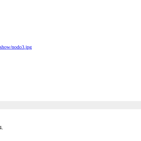
deshow/nodo3.jpg
4.