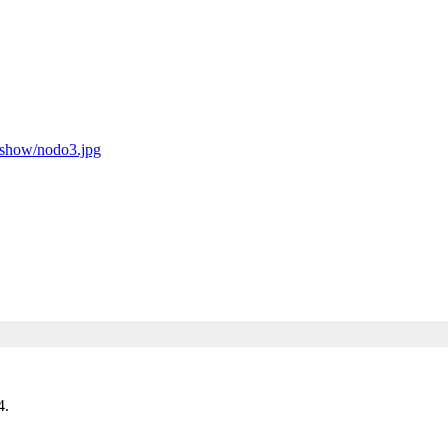
deshow/nodo3.jpg
4.