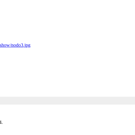
deshow/nodo3.jpg
4.