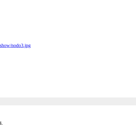
deshow/nodo3.jpg
4.