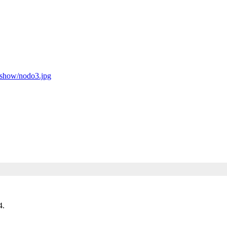
deshow/nodo3.jpg
4.