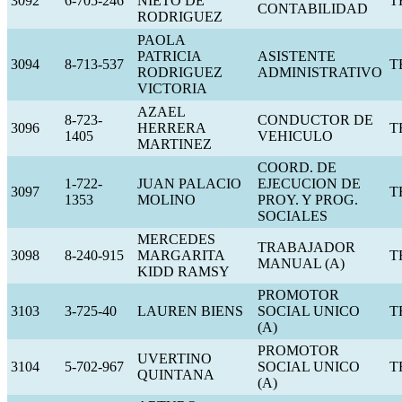
3092
6-705-246
NIETO DE
T
CONTABILIDAD
RODRIGUEZ
PAOLA
PATRICIA
ASISTENTE
3094
8-713-537
T
RODRIGUEZ
ADMINISTRATIVO
VICTORIA
AZAEL
8-723-
CONDUCTOR DE
3096
HERRERA
T
1405
VEHICULO
MARTINEZ
COORD. DE
1-722-
JUAN PALACIO
EJECUCION DE
3097
T
1353
MOLINO
PROY. Y PROG.
SOCIALES
MERCEDES
TRABAJADOR
3098
8-240-915
MARGARITA
T
MANUAL (A)
KIDD RAMSY
PROMOTOR
3103
3-725-40
LAUREN BIENS
SOCIAL UNICO
T
(A)
PROMOTOR
UVERTINO
3104
5-702-967
SOCIAL UNICO
T
QUINTANA
(A)