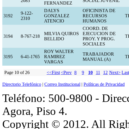
2083
SOCIAL JUVENIL
FERNANDEZ
DALYS
OFICINISTA DE
9-122-
3192
GONZALEZ
RECURSOS
T
2310
ATENCIO
HUMANOS
COORD. DE
MILVIA QUIROS
EJECUCION DE
3194
8-767-218
T
BELLIDO
PROY. Y PROG.
SOCIALES
ROY WALTER
TRABAJADOR
3195
6-41-1765
RAMIREZ
T
MANUAL (A)
VARGAS
Page 10 of 26
<<First
<Prev
8
9
10
11
12
Next>
Las
Directorio Telefónico
|
Correo Institucional
|
Políticas de Privacidad
Teléfono: 500-9800 - Direcc
Agora, Piso 4.
Copyright © 2012. All Righ