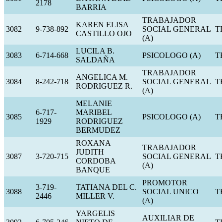
2178
BARRIA
TRABAJADOR
KAREN ELISA
3082
9-738-892
SOCIAL GENERAL
T
CASTILLO OJO
(A)
LUCILA B.
3083
6-714-668
PSICOLOGO (A)
T
SALDAÑA
TRABAJADOR
ANGELICA M.
3084
8-242-718
SOCIAL GENERAL
T
RODRIGUEZ R.
(A)
MELANIE
6-717-
MARIBEL
3085
PSICOLOGO (A)
T
1929
RODRIGUEZ
BERMUDEZ
ROXANA
TRABAJADOR
JUDITH
3087
3-720-715
SOCIAL GENERAL
T
CORDOBA
(A)
BANQUE
PROMOTOR
3-719-
TATIANA DEL C.
3088
SOCIAL UNICO
T
2446
MILLER V.
(A)
YARGELIS
AUXILIAR DE