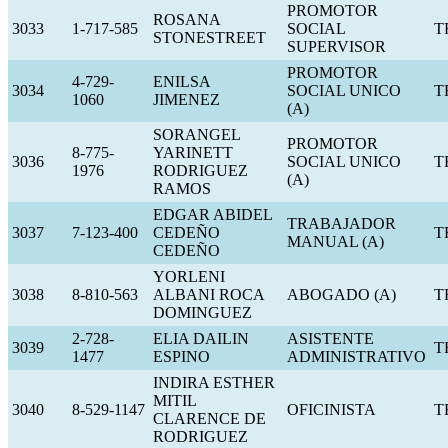
PROMOTOR
ROSANA
3033
1-717-585
SOCIAL
T
STONESTREET
SUPERVISOR
PROMOTOR
4-729-
ENILSA
3034
SOCIAL UNICO
T
1060
JIMENEZ
(A)
SORANGEL
PROMOTOR
8-775-
YARINETT
3036
SOCIAL UNICO
T
1976
RODRIGUEZ
(A)
RAMOS
EDGAR ABIDEL
TRABAJADOR
3037
7-123-400
CEDEÑO
T
MANUAL (A)
CEDEÑO
YORLENI
3038
8-810-563
ALBANI ROCA
ABOGADO (A)
T
DOMINGUEZ
2-728-
ELIA DAILIN
ASISTENTE
3039
T
1477
ESPINO
ADMINISTRATIVO
INDIRA ESTHER
MITIL
3040
8-529-1147
OFICINISTA
T
CLARENCE DE
RODRIGUEZ