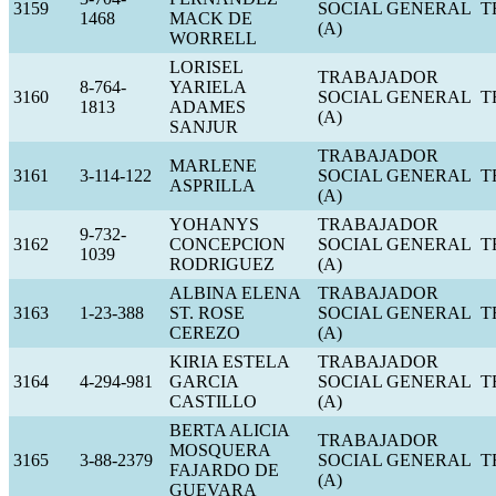
3159
SOCIAL GENERAL
T
1468
MACK DE
(A)
WORRELL
LORISEL
TRABAJADOR
8-764-
YARIELA
3160
SOCIAL GENERAL
T
1813
ADAMES
(A)
SANJUR
TRABAJADOR
MARLENE
3161
3-114-122
SOCIAL GENERAL
T
ASPRILLA
(A)
YOHANYS
TRABAJADOR
9-732-
3162
CONCEPCION
SOCIAL GENERAL
T
1039
RODRIGUEZ
(A)
ALBINA ELENA
TRABAJADOR
3163
1-23-388
ST. ROSE
SOCIAL GENERAL
T
CEREZO
(A)
KIRIA ESTELA
TRABAJADOR
3164
4-294-981
GARCIA
SOCIAL GENERAL
T
CASTILLO
(A)
BERTA ALICIA
TRABAJADOR
MOSQUERA
3165
3-88-2379
SOCIAL GENERAL
T
FAJARDO DE
(A)
GUEVARA