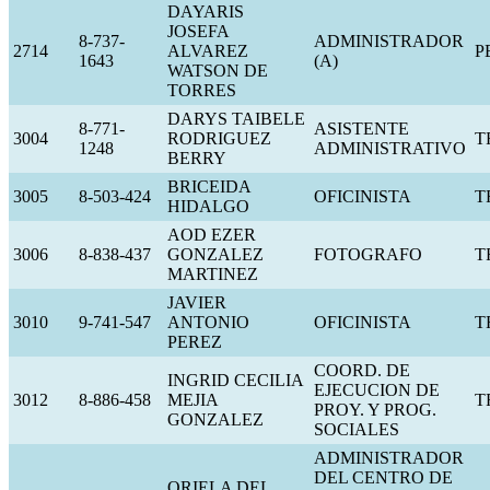
DAYARIS
JOSEFA
8-737-
ADMINISTRADOR
2714
ALVAREZ
P
1643
(A)
WATSON DE
TORRES
DARYS TAIBELE
8-771-
ASISTENTE
3004
RODRIGUEZ
T
1248
ADMINISTRATIVO
BERRY
BRICEIDA
3005
8-503-424
OFICINISTA
T
HIDALGO
AOD EZER
3006
8-838-437
GONZALEZ
FOTOGRAFO
T
MARTINEZ
JAVIER
3010
9-741-547
ANTONIO
OFICINISTA
T
PEREZ
COORD. DE
INGRID CECILIA
EJECUCION DE
3012
8-886-458
MEJIA
T
PROY. Y PROG.
GONZALEZ
SOCIALES
ADMINISTRADOR
DEL CENTRO DE
ORIELA DEL