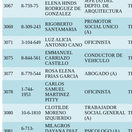
JEFE (A) DEL
ELENA HINDS
3067
8-759-75
DEPTO. DE
T
RODRIGUEZ DE
ARQUITECTURA
GONZALEZ
PROMOTOR
RIGOBERTO
3069
8-309-243
SOCIAL UNICO
T
SANTAMARIA
(A)
LUZ ALICIA
3071
3-104-649
OFICINISTA
T
ANTONIO CANO
EMMANUEL
CONDUCTOR DE
3075
8-844-561
CARRIAZO
T
VEHICULO
CASTILLO
ROSA ELENA
3077
8-779-544
ABOGADO (A)
T
FRIAS GARCIA
CARLOS
1-744-
SAMUEL
3078
OFICINISTA
T
1953
MARTINEZ
PITTY
CLOTILDE
TRABAJADOR
3080
10-6-1810
MORENO
SOCIAL GENERAL
T
IZQUIERDO
(A)
MILAGROS
6-713-
3081
DAYANA DIAZ
PSICOLOGO (A)
T