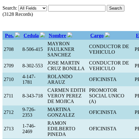
Search:
(3128 Records)
Pos.
Cedula
Nombre
Cargo
E
MAYRON
CONDUCTOR DE
2708
8-506-415
FAULKNER
P
VEHICULO
SANCHEZ
JOSE MARTIN
CONDUCTOR DE
2709
8-302-553
P
CRUZ BONILLA
VEHICULO
4-147-
ROLANDO
2710
OFICINISTA
P
1781
ARAUZ
CARMEN EDITH
PROMOTOR
2711
8-343-718
VEROY PEREZ
SOCIAL UNICO
P
DE MOJICA
(A)
9-726-
MARTINA
2712
OFICINISTA
P
2353
GONZALEZ
RAMON
1-746-
2713
EDILBERTO
OFICINISTA
P
2469
PINEDA