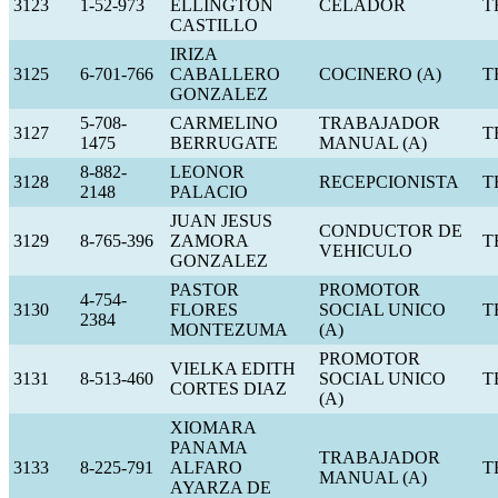
3123
1-52-973
ELLINGTON
CELADOR
T
CASTILLO
IRIZA
3125
6-701-766
CABALLERO
COCINERO (A)
T
GONZALEZ
5-708-
CARMELINO
TRABAJADOR
3127
T
1475
BERRUGATE
MANUAL (A)
8-882-
LEONOR
3128
RECEPCIONISTA
T
2148
PALACIO
JUAN JESUS
CONDUCTOR DE
3129
8-765-396
ZAMORA
T
VEHICULO
GONZALEZ
PASTOR
PROMOTOR
4-754-
3130
FLORES
SOCIAL UNICO
T
2384
MONTEZUMA
(A)
PROMOTOR
VIELKA EDITH
3131
8-513-460
SOCIAL UNICO
T
CORTES DIAZ
(A)
XIOMARA
PANAMA
TRABAJADOR
3133
8-225-791
ALFARO
T
MANUAL (A)
AYARZA DE