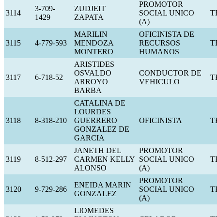
PROMOTOR
3-709-
ZUDJEIT
3114
SOCIAL UNICO
T
1429
ZAPATA
(A)
MARILIN
OFICINISTA DE
3115
4-779-593
MENDOZA
RECURSOS
T
MONTERO
HUMANOS
ARISTIDES
OSVALDO
CONDUCTOR DE
3117
6-718-52
T
ARROYO
VEHICULO
BARBA
CATALINA DE
LOURDES
3118
8-318-210
GUERRERO
OFICINISTA
T
GONZALEZ DE
GARCIA
JANETH DEL
PROMOTOR
3119
8-512-297
CARMEN KELLY
SOCIAL UNICO
T
ALONSO
(A)
PROMOTOR
ENEIDA MARIN
3120
9-729-286
SOCIAL UNICO
T
GONZALEZ
(A)
LIOMEDES