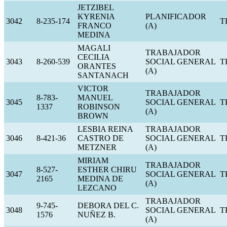
JETZIBEL
KYRENIA
PLANIFICADOR
3042
8-235-174
T
FRANCO
(A)
MEDINA
MAGALI
TRABAJADOR
CECILIA
3043
8-260-539
SOCIAL GENERAL
T
ORANTES
(A)
SANTANACH
VICTOR
TRABAJADOR
8-783-
MANUEL
3045
SOCIAL GENERAL
T
1337
ROBINSON
(A)
BROWN
LESBIA REINA
TRABAJADOR
3046
8-421-36
CASTRO DE
SOCIAL GENERAL
T
METZNER
(A)
MIRIAM
TRABAJADOR
8-527-
ESTHER CHIRU
3047
SOCIAL GENERAL
T
2165
MEDINA DE
(A)
LEZCANO
TRABAJADOR
9-745-
DEBORA DEL C.
3048
SOCIAL GENERAL
T
1576
NUÑEZ B.
(A)