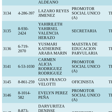
ALDEANO
PROMOTOR
LAZARO REYES
3134
4-286-397
SOCIAL UNICO
T
JIMENEZ
(A)
YAHIRILETH
8-930-
YAHIRSEL
3135
SECRETARIA
T
2424
VALENCIA
HERAZO
YUSMARI
MAESTRA DE
6-719-
3136
KATHERINE
EDUCACION
T
2070
ARABA MARIN
PARVULARIA
CARMEN
PROMOTOR
ALICIA
3141
6-53-1030
SOCIAL UNICO
T
RODRIGUEZ
(A)
RODRIGUEZ
GIAN FRANCO
3145
8-861-259
OFICINISTA
T
VELOTTI
PROMOTOR
8-1014-
EVELYN PEREZ
3146
SOCIAL UNICO
T
582
PEÑA
(A)
DARYURITZA
8-873-
DENISSE