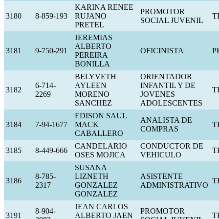
KARINA RENEE
PROMOTOR
3180
8-859-193
RUJANO
T
SOCIAL JUVENIL
PRETEL
JEREMIAS
ALBERTO
3181
9-750-291
OFICINISTA
P
PEREIRA
BONILLA
BELYVETH
ORIENTADOR
6-714-
AYLEEN
INFANTIL Y DE
3182
T
2269
MORENO
JOVENES
SANCHEZ
ADOLESCENTES
EDISON SAUL
ANALISTA DE
3184
7-94-1677
MACK
T
COMPRAS
CABALLERO
CANDELARIO
CONDUCTOR DE
3185
8-449-666
T
OSES MOJICA
VEHICULO
SUSANA
8-785-
LIZNETH
ASISTENTE
3186
T
2317
GONZALEZ
ADMINISTRATIVO
GONZALEZ
JEAN CARLOS
8-904-
PROMOTOR
3191
ALBERTO JAEN
T