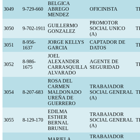
BELGICA
3049
9-729-660
ABREGO
OFICINISTA
T
MENDEZ
PROMOTOR
GUILLERMO
3050
9-702-1911
SOCIAL UNICO
T
GONZALEZ
(A)
8-956-
JORGE KELLYS
CAPTADOR DE
3051
T
1637
GARCIA
DATOS
JOEL
8-986-
ALEXANDER
AGENTE DE
3052
T
1675
CARRASQUILLA
SEGURIDAD
ALVARADO
ROSA DEL
CARMEN
TRABAJADOR
3054
8-207-683
MALDONADO
SOCIAL GENERAL
T
UREÑA DE
(A)
GUERRERO
EDILMA
TRABAJADOR
ESTHER
3055
8-129-170
SOCIAL GENERAL
T
BERNAL
(A)
BRUNEL
TRABAJADOR
MARIELA