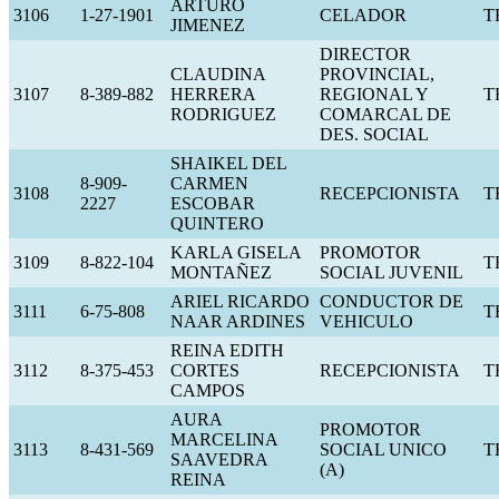
ARTURO
3106
1-27-1901
CELADOR
T
JIMENEZ
DIRECTOR
CLAUDINA
PROVINCIAL,
3107
8-389-882
HERRERA
REGIONAL Y
T
RODRIGUEZ
COMARCAL DE
DES. SOCIAL
SHAIKEL DEL
8-909-
CARMEN
3108
RECEPCIONISTA
T
2227
ESCOBAR
QUINTERO
KARLA GISELA
PROMOTOR
3109
8-822-104
T
MONTAÑEZ
SOCIAL JUVENIL
ARIEL RICARDO
CONDUCTOR DE
3111
6-75-808
T
NAAR ARDINES
VEHICULO
REINA EDITH
3112
8-375-453
CORTES
RECEPCIONISTA
T
CAMPOS
AURA
PROMOTOR
MARCELINA
3113
8-431-569
SOCIAL UNICO
T
SAAVEDRA
(A)
REINA