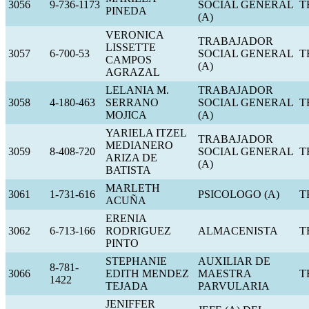
3056
9-736-1173
SOCIAL GENERAL
T
PINEDA
(A)
VERONICA
TRABAJADOR
LISSETTE
3057
6-700-53
SOCIAL GENERAL
T
CAMPOS
(A)
AGRAZAL
LELANIA M.
TRABAJADOR
3058
4-180-463
SERRANO
SOCIAL GENERAL
T
MOJICA
(A)
YARIELA ITZEL
TRABAJADOR
MEDIANERO
3059
8-408-720
SOCIAL GENERAL
T
ARIZA DE
(A)
BATISTA
MARLETH
3061
1-731-616
PSICOLOGO (A)
T
ACUÑA
ERENIA
3062
6-713-166
RODRIGUEZ
ALMACENISTA
T
PINTO
STEPHANIE
AUXILIAR DE
8-781-
3066
EDITH MENDEZ
MAESTRA
T
1422
TEJADA
PARVULARIA
JENIFFER