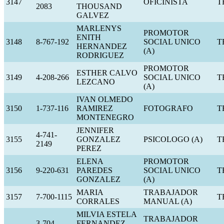
3147
OFICINISTA
T
2083
THOUSAND
GALVEZ
MARLENYS
PROMOTOR
ENITH
3148
8-767-192
SOCIAL UNICO
T
HERNANDEZ
(A)
RODRIGUEZ
PROMOTOR
ESTHER CALVO
3149
4-208-266
SOCIAL UNICO
T
LEZCANO
(A)
IVAN OLMEDO
3150
1-737-116
RAMIREZ
FOTOGRAFO
T
MONTENEGRO
JENNIFER
4-741-
3155
GONZALEZ
PSICOLOGO (A)
T
2149
PEREZ
ELENA
PROMOTOR
3156
9-220-631
PAREDES
SOCIAL UNICO
T
GONZALEZ
(A)
MARIA
TRABAJADOR
3157
7-700-1115
T
CORRALES
MANUAL (A)
MILVIA ESTELA
TRABAJADOR
3-704-
FERNANDEZ