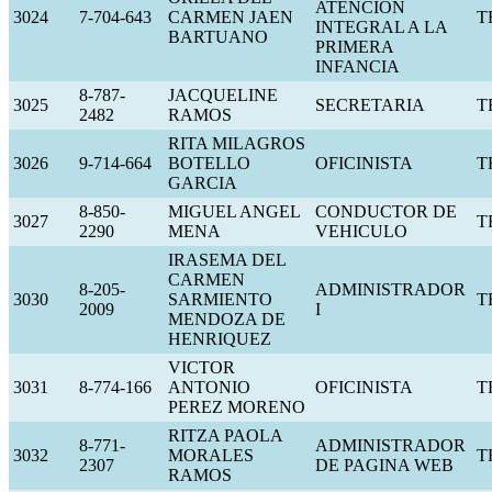
ATENCION
3024
7-704-643
CARMEN JAEN
T
INTEGRAL A LA
BARTUANO
PRIMERA
INFANCIA
8-787-
JACQUELINE
3025
SECRETARIA
T
2482
RAMOS
RITA MILAGROS
3026
9-714-664
BOTELLO
OFICINISTA
T
GARCIA
8-850-
MIGUEL ANGEL
CONDUCTOR DE
3027
T
2290
MENA
VEHICULO
IRASEMA DEL
CARMEN
8-205-
ADMINISTRADOR
3030
SARMIENTO
T
2009
I
MENDOZA DE
HENRIQUEZ
VICTOR
3031
8-774-166
ANTONIO
OFICINISTA
T
PEREZ MORENO
RITZA PAOLA
8-771-
ADMINISTRADOR
3032
MORALES
T
2307
DE PAGINA WEB
RAMOS