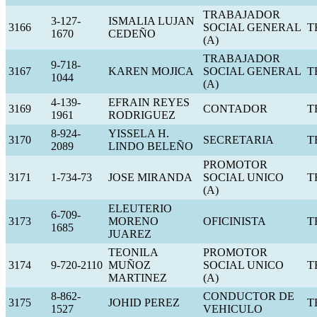
TRABAJADOR
3-127-
ISMALIA LUJAN
3166
SOCIAL GENERAL
T
1670
CEDEÑO
(A)
TRABAJADOR
9-718-
3167
KAREN MOJICA
SOCIAL GENERAL
T
1044
(A)
4-139-
EFRAIN REYES
3169
CONTADOR
T
1961
RODRIGUEZ
8-924-
YISSELA H.
3170
SECRETARIA
T
2089
LINDO BELEÑO
PROMOTOR
3171
1-734-73
JOSE MIRANDA
SOCIAL UNICO
T
(A)
ELEUTERIO
6-709-
3173
MORENO
OFICINISTA
T
1685
JUAREZ
TEONILA
PROMOTOR
3174
9-720-2110
MUÑOZ
SOCIAL UNICO
T
MARTINEZ
(A)
8-862-
CONDUCTOR DE
3175
JOHID PEREZ
T
1527
VEHICULO