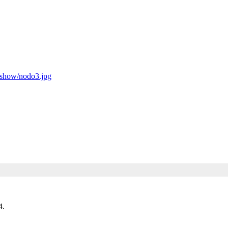
deshow/nodo3.jpg
4.