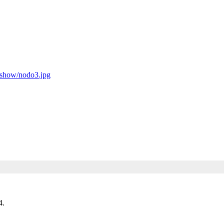
deshow/nodo3.jpg
4.